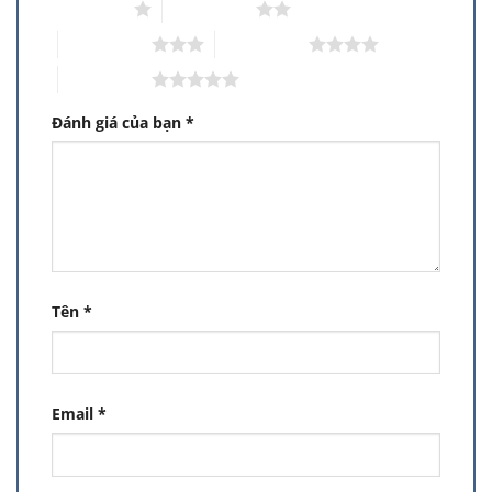
1 trên 5 sao
2 trên 5 sao
3 trên 5 sao
4 trên 5 sao
5 trên 5 sao
Đánh giá của bạn
*
Tên
*
Email
*