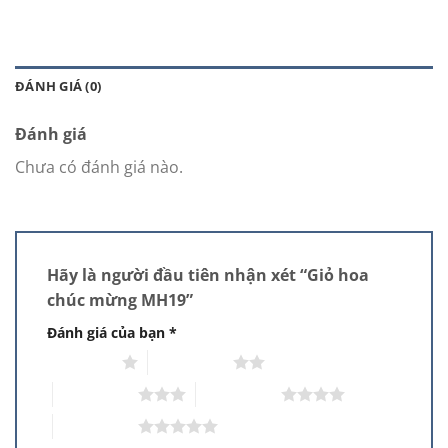
ĐÁNH GIÁ (0)
Đánh giá
Chưa có đánh giá nào.
Hãy là người đầu tiên nhận xét “Giỏ hoa
chúc mừng MH19”
Đánh giá của bạn
*
1 trên 5 sao
2 trên 5 sao
3 trên 5 sao
4 trên 5 sao
5 trên 5 sao