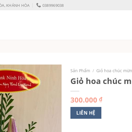
HÒA, KHÁNH HÒA
0389969038
Sản Phẩm
/
Giỏ hoa chúc mừ
Giỏ hoa chúc 
300.000
₫
LIÊN HỆ