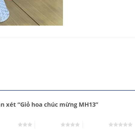
hận xét “Giỏ hoa chúc mừng MH13”
rên 5 sao
4 trên 5 sao
5 trên 5 sao