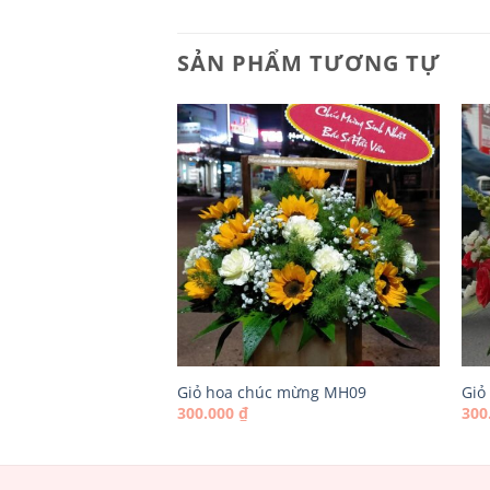
SẢN PHẨM TƯƠNG TỰ
 mừng MH03
Giỏ hoa chúc mừng MH09
Giỏ
300.000
₫
300