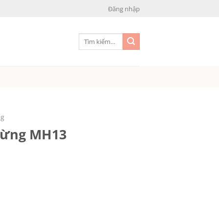
Đăng nhập
Tìm
kiếm:
ng
mừng MH13