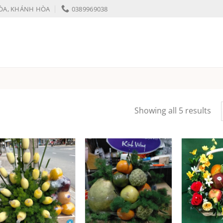
HÒA, KHÁNH HÒA
0389969038
Showing all 5 results