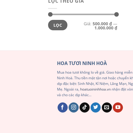
LỌC THEO GIÁ
Giá
Giá
Giá:
500.000 ₫
—
tối
tối
LỌC
1.000.000 ₫
thiểu
đa
HOA TƯƠI NINH HOÀ
Mua hoa tươi không lo về giá. Giao hàng miễn 
Ninh Hoà. Thu tiền mặt tận nơi hoặc chuyển 
dịp đặc biệt: Sinh Nhật, Kỉ Niệm, Lãng Mạn, 
Mẹ. Ngoài ra,
hoatuoininhhoa.vn
nhận đặt vòn
và cho các dịp khác...