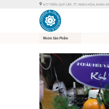
Chuyển
417 TRẦN QUÝ CÁP, TT. NINH HÒA, NINH 
đến
nội
dung
Nhóm Sản Phẩm