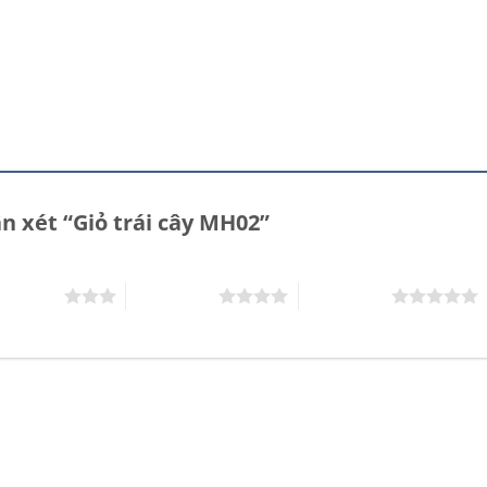
n xét “Giỏ trái cây MH02”
rên 5 sao
4 trên 5 sao
5 trên 5 sao