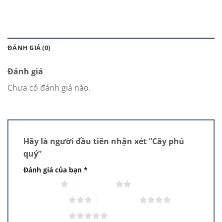
ĐÁNH GIÁ (0)
Đánh giá
Chưa có đánh giá nào.
Hãy là người đầu tiên nhận xét “Cây phú
quý”
Đánh giá của bạn
*
1 trên 5 sao
2 trên 5 sao
3 trên 5 sao
4 trên 5 sao
5 trên 5 sao