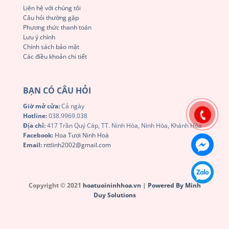
Liên hệ với chúng tôi
Câu hỏi thường gặp
Phương thức thanh toán
Lưu ý chính
Chính sách bảo mật
Các điều khoản chi tiết
BẠN CÓ CÂU HỎI
Giờ mở cửa:
Cả ngày
Hotline:
038.9969.038
Địa chỉ:
417 Trần Quý Cáp, TT. Ninh Hòa, Ninh Hòa, Khánh Hòa
Facebook:
Hoa Tươi Ninh Hoà
Email:
nttlinh2002@gmail.com
Copyright © 2021
hoatuoininhhoa.vn
|
Powered By Minh
Duy Solutions