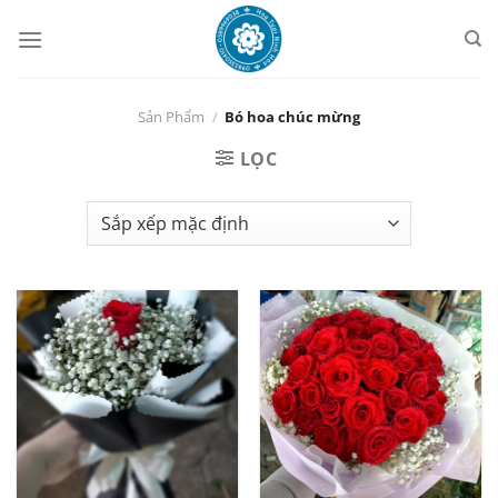
Chuyển
đến
nội
dung
Sản Phẩm
/
Bó hoa chúc mừng
LỌC