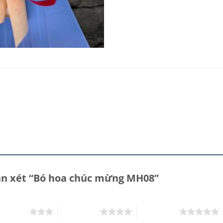
hận xét “Bó hoa chúc mừng MH08”
rên 5 sao
4 trên 5 sao
5 trên 5 sao