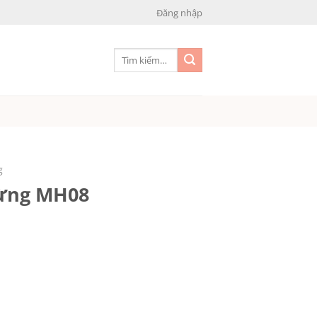
Đăng nhập
Tìm
kiếm:
g
ừng MH08