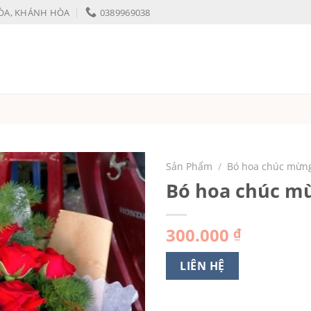
HÒA, KHÁNH HÒA
0389969038
Sản Phẩm
/
Bó hoa chúc mừn
Bó hoa chúc m
300.000
₫
LIÊN HỆ