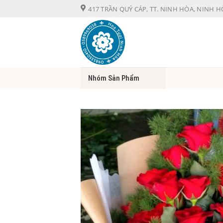
Chuyển
417 TRẦN QUÝ CÁP, TT. NINH HÒA, NINH 
đến
nội
dung
Nhóm Sản Phẩm