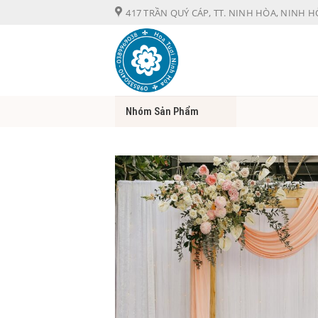
Chuyển
417 TRẦN QUÝ CÁP, TT. NINH HÒA, NINH 
đến
nội
dung
Nhóm Sản Phẩm