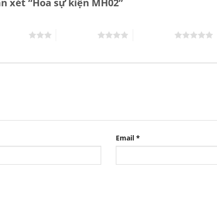
ận xét “Hoa sự kiện MH02”
rên 5 sao
4 trên 5 sao
5 trên 5 sao
Email
*