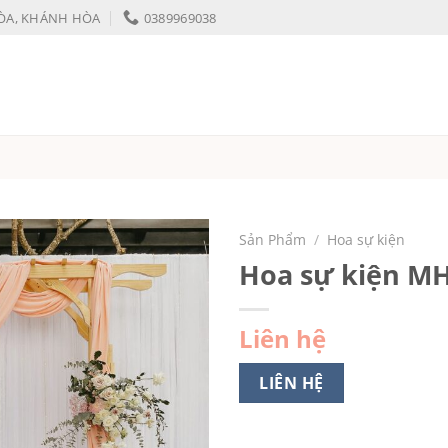
HÒA, KHÁNH HÒA
0389969038
Sản Phẩm
/
Hoa sự kiện
Hoa sự kiện M
Liên hệ
LIÊN HỆ