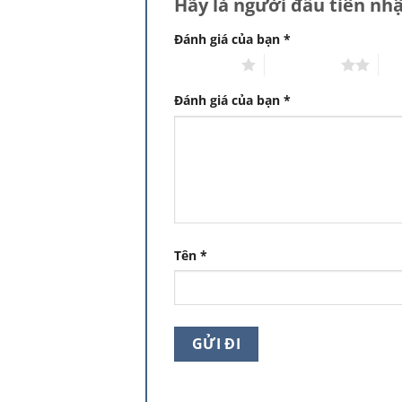
Hãy là người đầu tiên nh
Đánh giá của bạn
*
1 trên 5 sao
2 trên 5 sao
3 t
Đánh giá của bạn
*
Tên
*