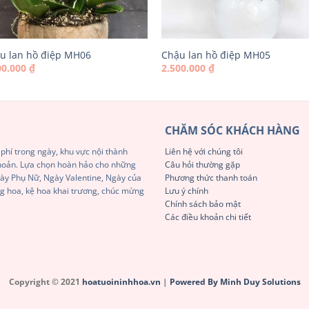
u lan hồ điệp MH06
Chậu lan hồ điệp MH05
00.000
₫
2.500.000
₫
CHĂM SÓC KHÁCH HÀNG
phí trong ngày, khu vực nội thành
Liên hệ với chúng tôi
khoản. Lựa chọn hoàn hảo cho những
Câu hỏi thường gặp
Ngày Phụ Nữ, Ngày Valentine, Ngày của
Phương thức thanh toán
g hoa, kệ hoa khai trương, chúc mừng
Lưu ý chính
Chính sách bảo mật
Các điều khoản chi tiết
Copyright © 2021
hoatuoininhhoa.vn
|
Powered By Minh Duy Solutions