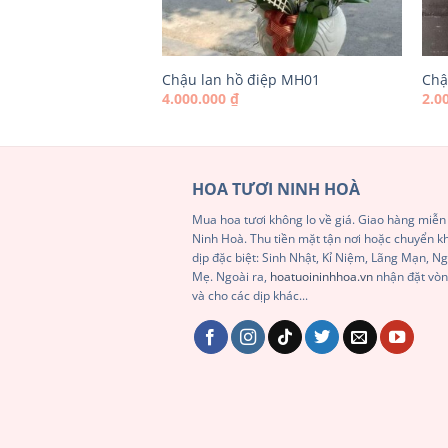
iệp MH04
Chậu lan hồ điệp MH01
Chậ
4.000.000
₫
2.0
HOA TƯƠI NINH HOÀ
Mua hoa tươi không lo về giá. Giao hàng miễn 
Ninh Hoà. Thu tiền mặt tận nơi hoặc chuyển 
dịp đặc biệt: Sinh Nhật, Kỉ Niệm, Lãng Mạn, 
Mẹ. Ngoài ra,
hoatuoininhhoa.vn
nhận đặt vòn
và cho các dịp khác...