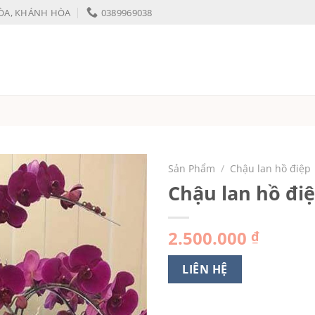
HÒA, KHÁNH HÒA
0389969038
Sản Phẩm
/
Chậu lan hồ điệp
Chậu lan hồ đi
2.500.000
₫
LIÊN HỆ