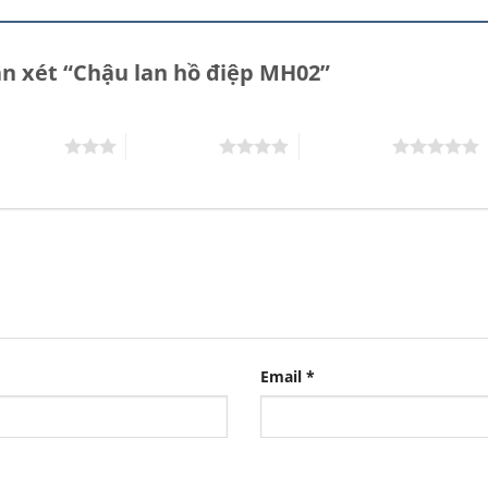
ận xét “Chậu lan hồ điệp MH02”
rên 5 sao
4 trên 5 sao
5 trên 5 sao
Email
*