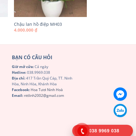
Chậu lan hồ điệp MH03
4.000.000
₫
BẠN CÓ CÂU HỎI
Giờ mở cửa:
Cả ngày
Hotline:
038.9969.038
Địa chỉ:
417 Trần Quý Cáp, TT. Ninh
Hòa, Ninh Hòa, Khánh Hòa
Facebook:
Hoa Tươi Ninh Hoà
Email:
nttlinh2002@gmail.com
038 9969 038