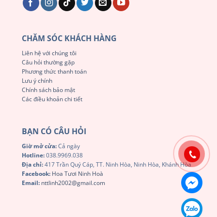
CHĂM SÓC KHÁCH HÀNG
Liên hệ với chúng tôi
Câu hỏi thường gặp
Phương thức thanh toán
Lưu ý chính
Chính sách bảo mật
Các điều khoản chi tiết
BẠN CÓ CÂU HỎI
Giờ mở cửa:
Cả ngày
Hotline:
038.9969.038
Địa chỉ:
417 Trần Quý Cáp, TT. Ninh Hòa, Ninh Hòa, Khánh Hòa
Facebook:
Hoa Tươi Ninh Hoà
Email:
nttlinh2002@gmail.com