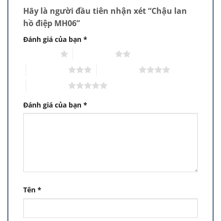
Hãy là người đầu tiên nhận xét “Chậu lan
hồ điệp MH06”
Đánh giá của bạn
*
1 trên 5 sao
2 trên 5 sao
3 trên 5 sao
4 trên 5 sao
5 trên 5 sao
Đánh giá của bạn
*
Tên
*