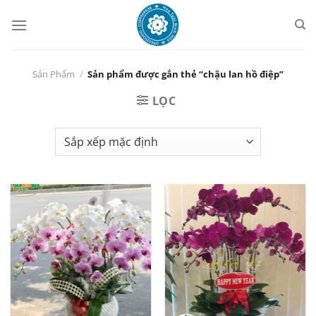
Chuyển
đến
nội
dung
Sản Phẩm
/
Sản phẩm được gắn thẻ “chậu lan hồ điệp”
LỌC