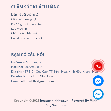
CHĂM SÓC KHÁCH HÀNG
Liên hệ với chúng tôi
Câu hỏi thường gặp
Phương thức thanh toán
Lưu ý chính
Chính sách bảo mật
Các điều khoản chi tiết
BẠN CÓ CÂU HỎI
Giờ mở cửa:
Cả ngày
Hotline:
038.9969.038
Địa chỉ:
417 Trần Quý Cáp, TT. Ninh Hòa, Ninh Hòa, Khánh Hòa
Facebook:
Hoa Tươi Ninh Hoà
Email:
nttlinh2002@gmail.com
Copyright © 2021
hoatuoininhhoa.vn
|
Powered By Minh
Duy Solutions