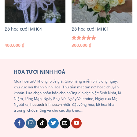
Bó hoa cưới MH04
Bó hoa cưới MH01
400.000
₫
300.000
₫
Được xếp
hạng
5.00
5 sao
HOA TƯƠI NINH HOÀ
Mua hoa tươi không lo về giá. Giao hàng miễn phí trong ngày,
khu vực nội thành Ninh Hoà. Thu tiền mặt tận nơi hoặc chuyển
khoản. Lựa chọn hoàn hảo cho những dịp đặc biệt: Sinh Nhật, Kỉ
Niệm, Lãng Mạn, Ngày Phụ Nữ, Ngày Valentine, Ngày của Mẹ.
Ngoài ra,
hoatuoininhhoa.vn
nhận đặt vòng hoa, kệ hoa khai
trương, chúc mừng và cho các dịp khác...