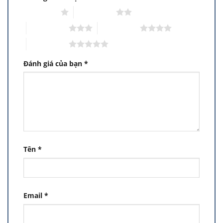
1 trên 5 sao
2 trên 5 sao
3 trên 5 sao
4 trên 5 sao
5 trên 5 sao
Đánh giá của bạn
*
Tên
*
Email
*