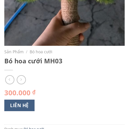
Sản Phẩm
/
Bó hoa cưới
Bó hoa cưới MH03
300.000
₫
LIÊN HỆ
Danh mục:
Bó hoa cưới