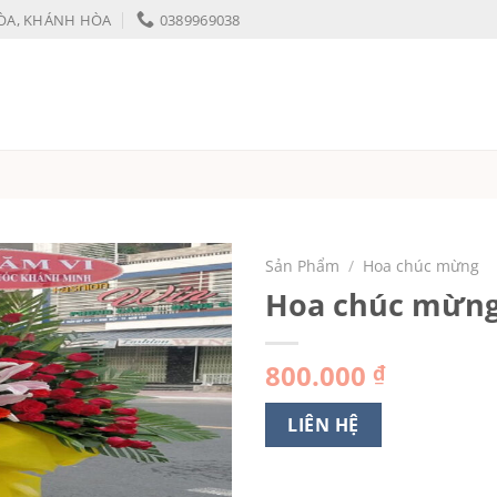
HÒA, KHÁNH HÒA
0389969038
Sản Phẩm
/
Hoa chúc mừng
Hoa chúc mừn
800.000
₫
LIÊN HỆ