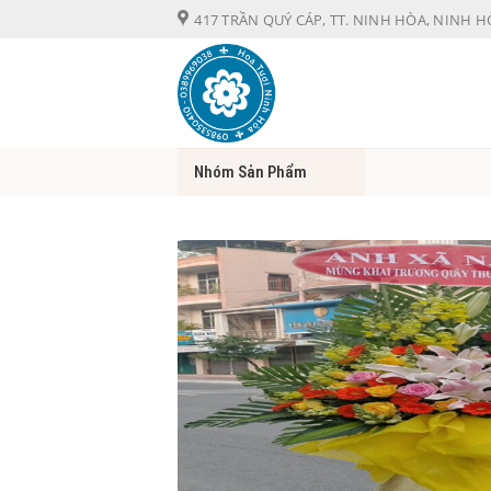
Chuyển
417 TRẦN QUÝ CÁP, TT. NINH HÒA, NINH 
đến
nội
dung
Nhóm Sản Phẩm