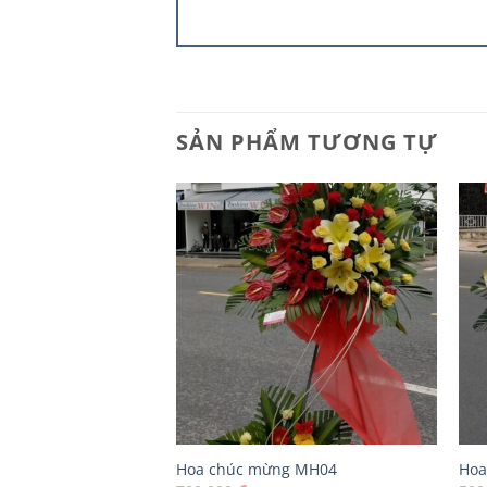
SẢN PHẨM TƯƠNG TỰ
ng MH10
Hoa chúc mừng MH04
Hoa