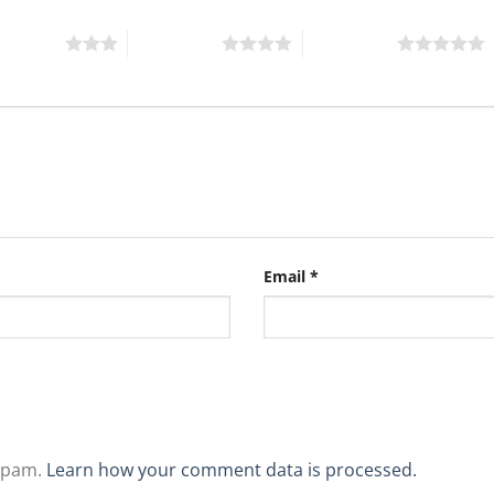
rên 5 sao
4 trên 5 sao
5 trên 5 sao
Email
*
 spam.
Learn how your comment data is processed.