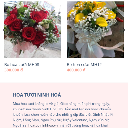
Bó hoa cưới MH08
Bó hoa cưới MH12
300.000
₫
400.000
₫
HOA TƯƠI NINH HOÀ
Mua hoa tươi không lo về giá. Giao hàng miễn phí trong ngày,
khu vực nội thành Ninh Hoà. Thu tiền mặt tận nơi hoặc chuyển
khoản. Lựa chọn hoàn hảo cho những dịp đặc biệt: Sinh Nhật, Kỉ
Niệm, Lãng Mạn, Ngày Phụ Nữ, Ngày Valentine, Ngày của Mẹ.
Ngoài ra,
hoatuoininhhoa.vn
nhận đặt vòng hoa, kệ hoa khai