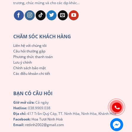
trương, chúc mừng và cho các dịp khác...
CHĂM SÓC KHÁCH HÀNG
Liên hệ với chúng tôi
Câu hỏi thường gặp
Phương thức thanh toán
Lưu ý chính
Chính sách bảo mật
Các điều khoản chi tiết
BẠN CÓ CÂU HỎI
Giờ mở cửa:
Cả ngày
Hotline:
038.9969.038
Địa chỉ:
417 Trần Quý Cáp, TT. Ninh Hòa, Ninh Hòa, Khánh Hòa
Facebook:
Hoa Tươi Ninh Hoà
Email:
nttlinh2002@gmail.com