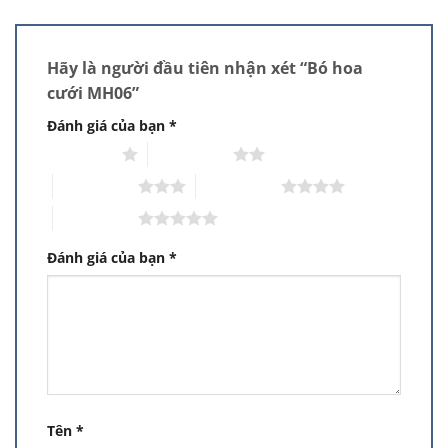
Hãy là người đầu tiên nhận xét “Bó hoa
cưới MH06”
Đánh giá của bạn
*
1 trên 5 sao
2 trên 5 sao
3 trên 5 sao
4 trên 5 sao
5 trên 5 sao
Đánh giá của bạn
*
Tên
*