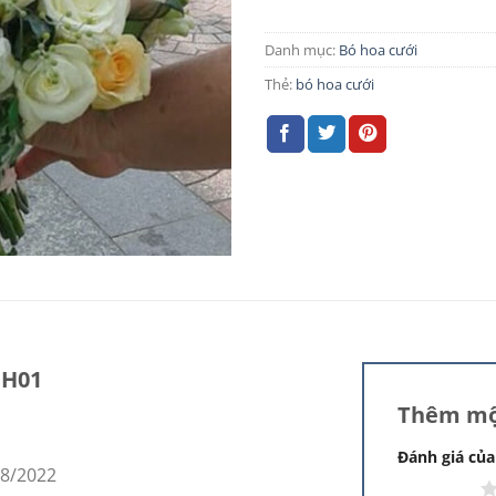
Danh mục:
Bó hoa cưới
Thẻ:
bó hoa cưới
MH01
Thêm mộ
Đánh giá củ
08/2022
1 trên 5 sao