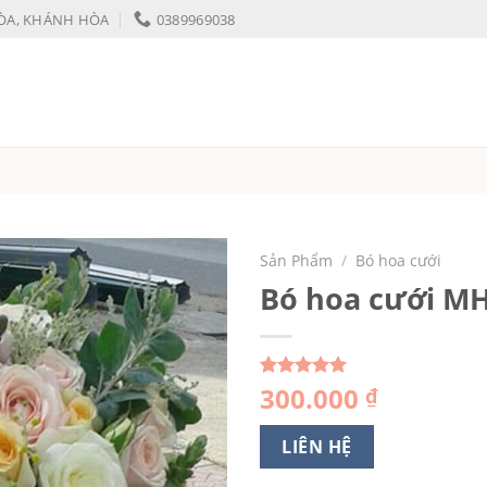
HÒA, KHÁNH HÒA
0389969038
Sản Phẩm
/
Bó hoa cưới
Bó hoa cưới M
300.000
5.00
1
trên 5
₫
dựa trên
đánh giá
LIÊN HỆ