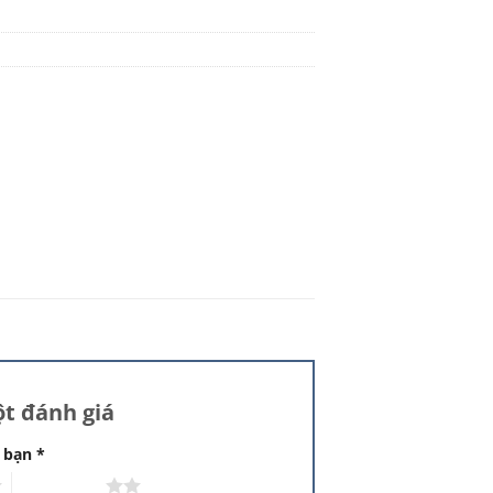
t đánh giá
a bạn
*
2 trên 5 sao