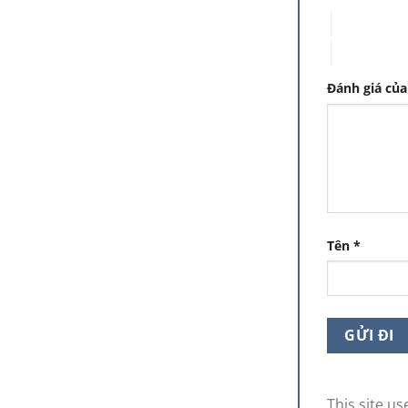
3 trên 5 sa
5 trên 5 sa
Đánh giá củ
Tên
*
This site u