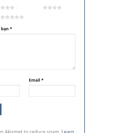
o
4 trên 5 sao
o
a bạn
*
Email
*
ses Akismet to reduce spam.
Learn