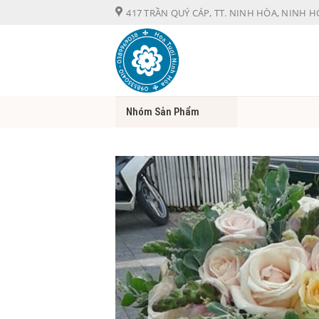
Chuyển
417 TRẦN QUÝ CÁP, TT. NINH HÒA, NINH 
đến
nội
dung
Nhóm Sản Phẩm