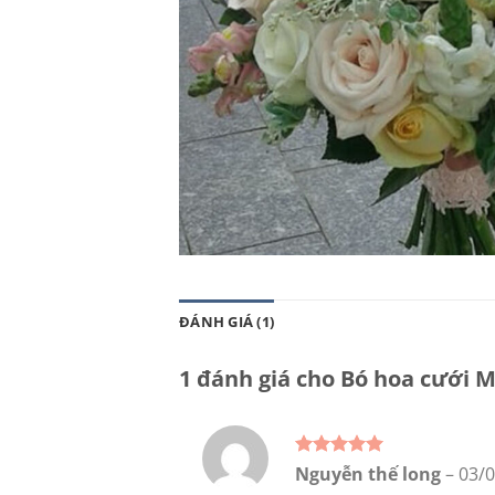
ĐÁNH GIÁ (1)
1 đánh giá cho
Bó hoa cưới 
Được xếp
Nguyễn thế long
–
03/
hạng
5
5