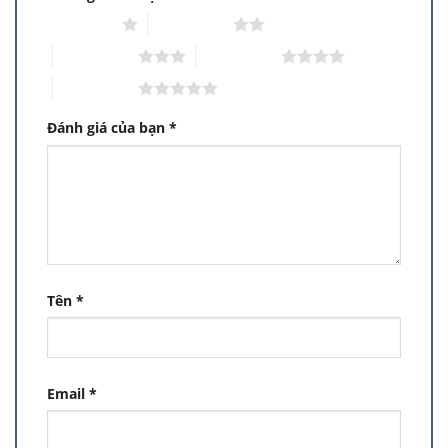
1 trên 5 sao
2 trên 5 sao
3 trên 5 sao
4 trên 5 sao
5 trên 5 sao
Đánh giá của bạn
*
Tên
*
Email
*