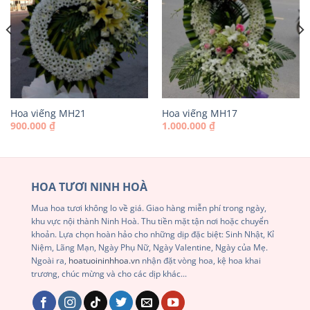
Hoa viếng MH21
Hoa viếng MH17
900.000
₫
1.000.000
₫
HOA TƯƠI NINH HOÀ
Mua hoa tươi không lo về giá. Giao hàng miễn phí trong ngày,
khu vực nội thành Ninh Hoà. Thu tiền mặt tận nơi hoặc chuyển
khoản. Lựa chọn hoàn hảo cho những dịp đặc biệt: Sinh Nhật, Kỉ
Niệm, Lãng Mạn, Ngày Phụ Nữ, Ngày Valentine, Ngày của Mẹ.
Ngoài ra,
hoatuoininhhoa.vn
nhận đặt vòng hoa, kệ hoa khai
trương, chúc mừng và cho các dịp khác...