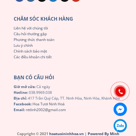
CHĂM SÓC KHÁCH HÀNG
Liên hệ với chúng tôi
Câu hỏi thường gặp
Phương thức thanh toán
Lưu ý chính
Chính sách bảo mật
Các điều khoản chi tiết
BẠN CÓ CÂU HỎI
Giờ mở cửa:
Cả ngày
Hotline:
038.9969.038
Địa chỉ:
417 Trần Quý Cáp, TT. Ninh Hòa, Ninh Hòa, Khánh Hòa
Facebook:
Hoa Tươi Ninh Hoà
Email:
nttlinh2002@gmail.com
Copyright © 2021
hoatuoininhhoa.vn
|
Powered By Minh