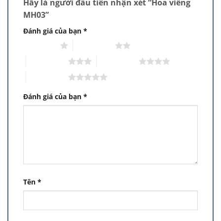
Hãy là người đầu tiên nhận xét “Hoa viếng
MH03”
Đánh giá của bạn
*
1 trên 5 sao
2 trên 5 sao
3 trên 5 sao
4 trên 5 sao
5 trên 5 sao
Đánh giá của bạn
*
Tên
*