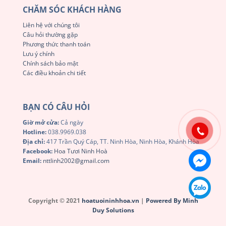
CHĂM SÓC KHÁCH HÀNG
Liên hệ với chúng tôi
Câu hỏi thường gặp
Phương thức thanh toán
Lưu ý chính
Chính sách bảo mật
Các điều khoản chi tiết
BẠN CÓ CÂU HỎI
Giờ mở cửa:
Cả ngày
Hotline:
038.9969.038
Địa chỉ:
417 Trần Quý Cáp, TT. Ninh Hòa, Ninh Hòa, Khánh Hòa
Facebook:
Hoa Tươi Ninh Hoà
Email:
nttlinh2002@gmail.com
Copyright © 2021
hoatuoininhhoa.vn
|
Powered By Minh
Duy Solutions