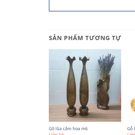
SẢN PHẨM TƯƠNG TỰ
oa m2
Gõ lũa cắm hoa m6
Gỗ 
Liên hệ
Liê