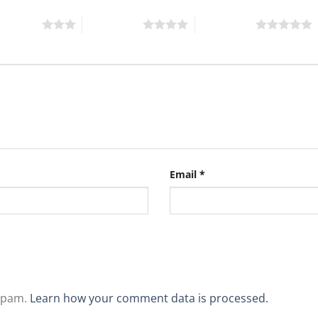
rên 5 sao
4 trên 5 sao
5 trên 5 sao
Email
*
 spam.
Learn how your comment data is processed.