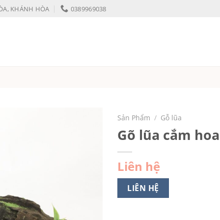
HÒA, KHÁNH HÒA
0389969038
Sản Phẩm
/
Gỗ lũa
Gõ lũa cắm ho
Liên hệ
LIÊN HỆ