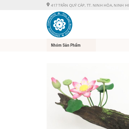
Chuyển
417 TRẦN QUÝ CÁP, TT. NINH HÒA, NINH 
đến
nội
dung
Nhóm Sản Phẩm