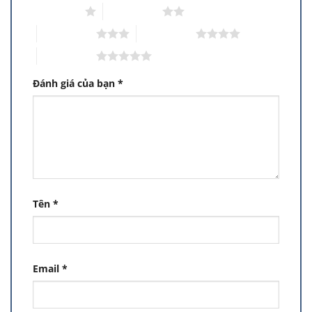
1 trên 5 sao
2 trên 5 sao
3 trên 5 sao
4 trên 5 sao
5 trên 5 sao
Đánh giá của bạn
*
Tên
*
Email
*